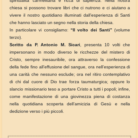
spiritualità carmelitana è ricca di sapienza. Nella nostra
chiesa si possono trovare libri che ci nutrono e ci aiutano a
vivere il nostro quotidiano illuminati dall’esperienza di Santi
che hanno lasciato un segno nella storia della chiesa.
In particolare vi consigliamo:
“Il volto dei Santi”
(volume
terzo).
Scritto da P. Antonio M. Sicari
, presenta 10 volti che
impersonano in modo diverso le ricchezze del mistero di
Cristo, sempre inesauribile, ora attraverso la confessione
della fede fino all’effusione del sangue, ora nell’esperienza di
una carità che nessuno esclude; ora nel ritiro contemplativo
di chi dal cuore di Dio trae forza taumaturgica; oppure lo
slancio missionario teso a portare Cristo a tutti i popoli; infine,
come manifestazione di una giovinezza piena di costanza
nella quotidiana scoperta dell’amicizia di Gesù e nella
dedizione verso i più piccoli.